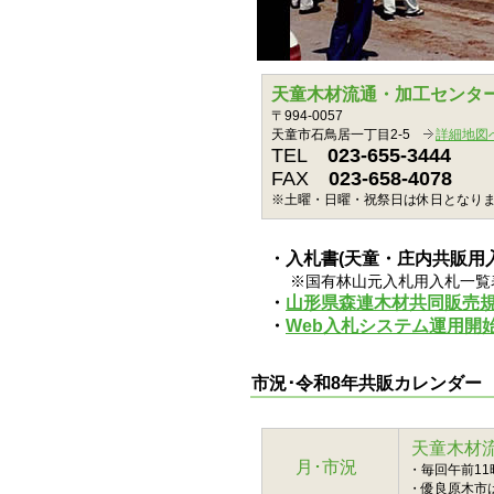
天童木材流通・加工センタ
〒994-0057
天童市石鳥居一丁目2-5
詳細地図
TEL
023-655-3444
FAX
023-658-4078
※土曜・日曜・祝祭日は休日となり
・入札書(天童・庄内共販用
※国有林山元入札用入札一覧
・
山形県森連木材共同販売規程
・
Web入札システム運用開
市況･令和8年共販カレンダ
天童木材
月･市況
・毎回午前1
・優良原木市