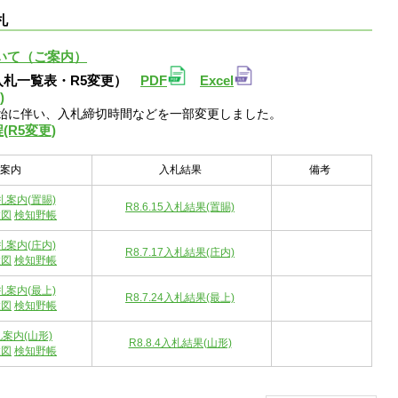
札
いて（ご案内）
入札一覧表・R5変更）
PDF
Excel
)
開始に伴い、入札締切時間などを一部変更しました。
R5変更)
案内
入札結果
備考
入札案内(置賜)
R8.6.15入札結果(置賜)
置図
検知野帳
入札案内(庄内)
R8.7.17入札結果(庄内)
置図
検知野帳
入札案内(最上)
R8.7.24入札結果(最上)
置図
検知野帳
入札案内(山形)
R8.8.4入札結果(山形)
置図
検知野帳