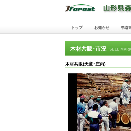
トップ
お知らせ
県森
木材共販･市況
SELL MAR
木材共販(天童･庄内)