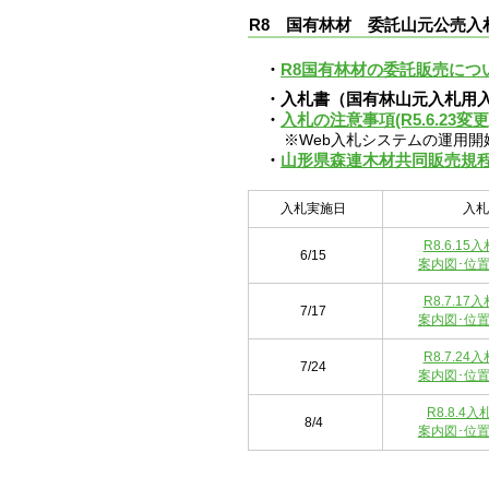
R8 国有林材 委託山元公売入
・
R8国有林材の委託販売につ
・入札書（国有林山元入札用
・
入札の注意事項(R5.6.23変更
※Web入札システムの運用
・
山形県森連木材共同販売規程(
入札実施日
入札
R8.6.15
6/15
案内図･位
R8.7.17
7/17
案内図･位
R8.7.24
7/24
案内図･位
R8.8.4
8/4
案内図･位