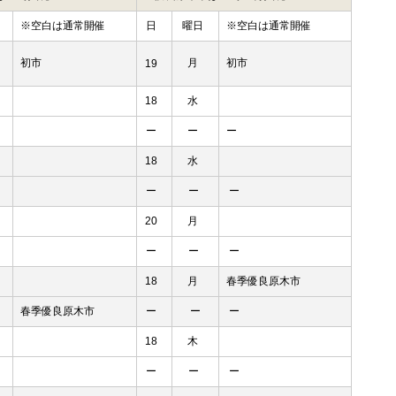
※空白は通常開催
日
曜日
※空白は通常開催
初市
月
初市
19
18
水
ー
ー
ー
18
水
ー
ー
ー
20
月
ー
ー
ー
18
月
春季優良原木市
春季優良原木市
ー
ー
ー
18
木
ー
ー
ー