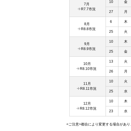
10
金
7月
R7.7市況
27
月
6
木
8月
R8.8市況
25
火
10
木
9月
R8.9市況
25
金
13
火
10月
R8.10市況
26
月
10
火
11月
R8.11市況
25
水
10
木
12月
R8.12市況
23
水
<ご注意>都合により変更する場合があ