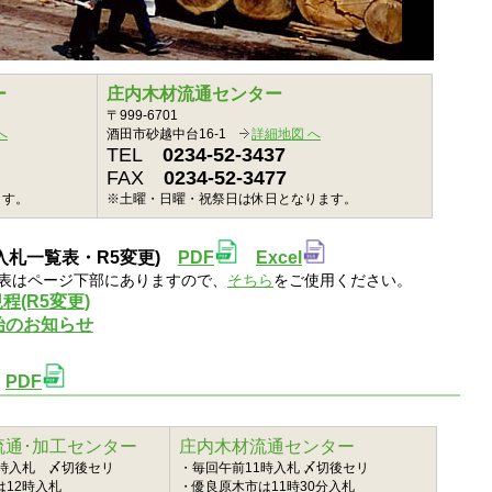
ー
庄内木材流通センター
〒999-6701
へ
酒田市砂越中台16-1
詳細地図 へ
TEL
0234-52-3437
FAX
0234-52-3477
ます。
※土曜・日曜・祝祭日は休日となります。
入札一覧表・R5変更)
PDF
Excel
表はページ下部にありますので、
そちら
をご使用ください。
(R5変更)
始のお知らせ
ー
PDF
流通･加工センター
庄内木材流通センター
1時入札 〆切後セリ
・毎回午前11時入札 〆切後セリ
は12時入札
・優良原木市は11時30分入札