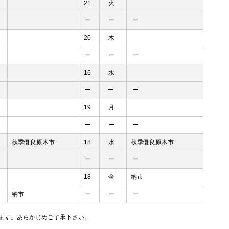
21
火
ー
ー
ー
20
木
ー
ー
ー
16
水
ー
ー
ー
19
月
ー
ー
ー
秋季優良原木市
18
水
秋季優良原木市
ー
ー
ー
18
金
納市
納市
ー
ー
ー
ります。あらかじめご了承下さい。