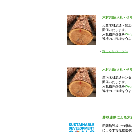
木材共販(入札・せ
天童木材流通・加工セ
開催いたします。
入札物件画像を
We
皆様のご来場を心よ
おしらせページへ
木材共販(入札・せ
庄内木材流通センター
開催いたします。
入札物件画像を
We
皆様のご来場を心よ
農林連携による木
民間施設等での県産
による木質化推進事