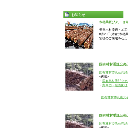
お知らせ
木材共販(入札・せ
天童木材流通・加工セ
8月20日(木)に木
皆様のご来場を心よ
国有林材委託公売入
国有林材委託公売結果
<再掲>
・
国有林材委託公売
・
案内図・位置図は
国有林材委託山元
国有林材委託公売入
国有林材委託公売結果
<再掲>