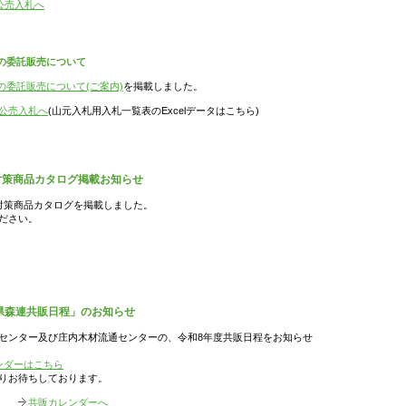
公売入札へ
材の委託販売について
の委託販売について(ご案内)
を掲載しました。
公売入札へ
(山元入札用入札一覧表のExcelデータはこちら)
対策商品カタログ掲載お知らせ
対策商品カタログを掲載しました。
ださい。
形県森連共販日程」のお知らせ
センター及び庄内木材流通センターの、令和8年度共販日程をお知らせ
ンダーはこちら
りお待ちしております。
共販カレンダーへ