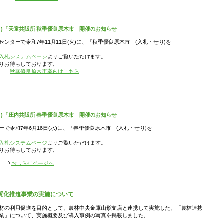
り)「天童共販所 秋季優良原木市」開催のお知らせ
ンターで令和7年11月11日(火)に、「秋季優良原木市」(入札・せり)を
b入札システムページ
よりご覧いただけます。
りお待ちしております。
秋季優良原木市案内はこちら
り)「庄内共販所 春季優良原木市」開催のお知らせ
で令和7年6月18日(水)に、「春季優良原木市」(入札・せり)を
b入札システムページ
よりご覧いただけます。
りお待ちしております。
おしらせページへ
質化推進事業の実施について
材の利用促進を目的として、農林中央金庫山形支店と連携して実施した、「農林連携
業」について、実施概要及び導入事例の写真を掲載しました。