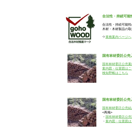
合法性・持続可能
合法性・持続可能性
木材・木材製品の取
業務案内ページへ
国有林材委託公売入
国有林材委託公売案内
案内図・位置図はこ
検知野帳はこちら
国有林材委託公売入
国有林材委託公売結果
<再掲>
・
国有林材委託公売案
・
案内図・位置図は