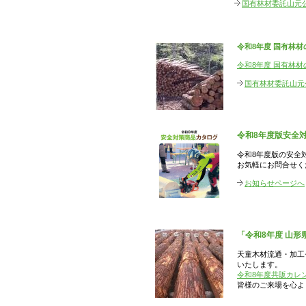
国有林材委託山元
令和8年度 国有林
令和8年度 国有林材
国有林材委託山元
令和8年度版安全
令和8年度版の安全
お気軽にお問合せく
お知らせページへ
「令和8年度 山
天童木材流通・加工
いたします。
令和8年度共販カレ
皆様のご来場を心よ