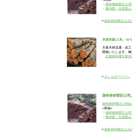
・
国有林材委託公売案
・
案内図・位置図は
国有林材委託山元
木材共販(入札・せり
天童木材流通・加工セ
開催いたします。概
広葉樹特選市案内
7月28日
皆様のご来
おしらせページへ
国有林材委託公売入
国有林材委託公売結果
<再掲>
・
国有林材委託公売案
・
案内図・位置図は
国有林材委託山元