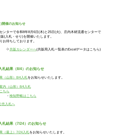
り)開催のお知らせ
ンターで令和8年8月6日(木)と25日(火)、庄内木材流通センターで
材共販(入札・せり)を開催いたします。
りお待ちしております。
共販カレンダーへ
(共販用入札一覧表のExcelデータはこちら)
札結果（8/4）のお知らせ
（山形）8/4入札
をお知らせいたします。
案内（山形）8/4入札
こちら
・
検知野帳はこちら
公売入札へ
札結果（7/24）のお知らせ
（最上）7/24入札
をお知らせいたします。