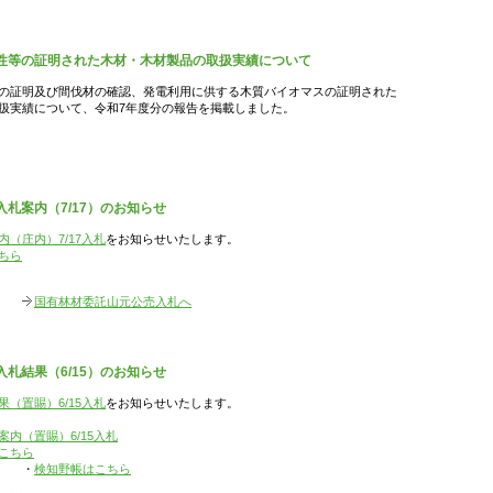
性等の証明された木材・木材製品の取扱実績について
の証明及び間伐材の確認、発電利用に供する木質バイオマスの証明された
扱実績について、令和7年度分の報告を掲載しました。
札案内（7/17）のお知らせ
（庄内）7/17入札
をお知らせいたします。
ちら
国有林材委託山元公売入札へ
札結果（6/15）のお知らせ
（置賜）6/15入札
をお知らせいたします。
内（置賜）6/15入札
こちら
・
検知野帳はこちら