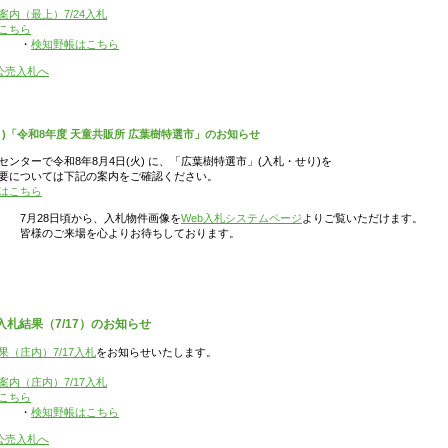
内（最上）7/24入札
こちら
・
検知野帳はこちら
公売入札へ
)「令和8年度 天童共販所 広葉樹特選市」のお知らせ
ンターで令和8年8月4日(火) に、「広葉樹特選市」(入札・せり)を
要については下記の案内をご確認ください。
はこちら
頃から、入札物件画像を
Web入札システムページ
よりご覧いただけます。
場を心よりお待ちしております。
札結果（7/17）のお知らせ
（庄内）7/17入札
をお知らせいたします。
内（庄内）7/17入札
こちら
・
検知野帳はこちら
公売入札へ